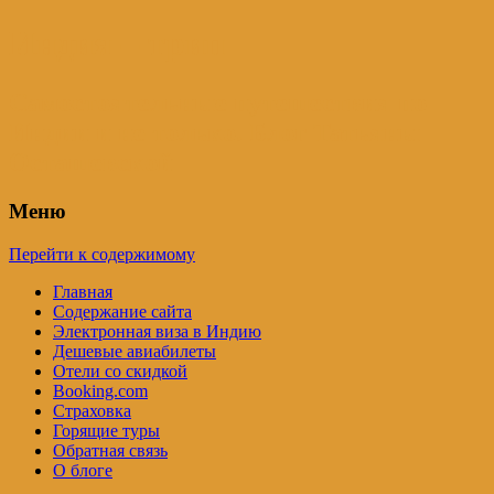
Индия – трип
Самостоятельные путешествия по
Индии и не только. Блог Татьяны
Осташевской
Меню
Перейти к содержимому
Главная
Содержание сайта
Электронная виза в Индию
Дешевые авиабилеты
Отели со скидкой
Booking.com
Страховка
Горящие туры
Обратная связь
О блоге