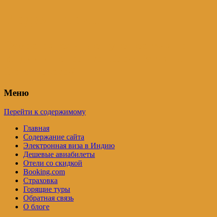
Индия – трип
Самостоятельные путешествия по
Индии и не только. Блог Татьяны
Осташевской
Меню
Перейти к содержимому
Главная
Содержание сайта
Электронная виза в Индию
Дешевые авиабилеты
Отели со скидкой
Booking.com
Страховка
Горящие туры
Обратная связь
О блоге