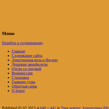
Индия – трип
Самостоятельные путешествия по Инди
Меню
Перейти к содержимому
Главная
Содержание сайта
Электронная виза в Индию
Дешевые авиабилеты
Отели со скидкой
Booking.com
Страховка
Горящие туры
Обратная связь
О блоге
Published
01.02.2015
at
640 × 441
in
Трек вокруг Аннапурны (Неп