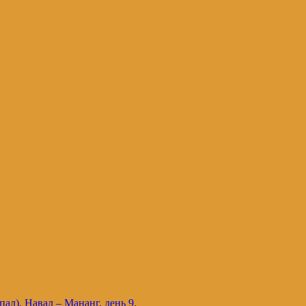
и и не только. Блог Татьяны Осташевс
ал), Навал – Мананг, день 9
.