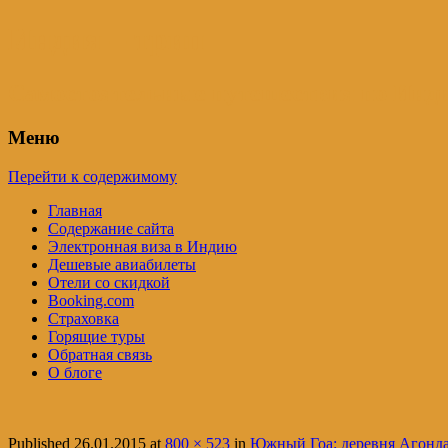
Индия – трип
Самостоятельные путешествия по Инди
Меню
Перейти к содержимому
Главная
Содержание сайта
Электронная виза в Индию
Дешевые авиабилеты
Отели со скидкой
Booking.com
Страховка
Горящие туры
Обратная связь
О блоге
Published
26.01.2015
at
800 × 523
in
Южный Гоа: деревня Агонда