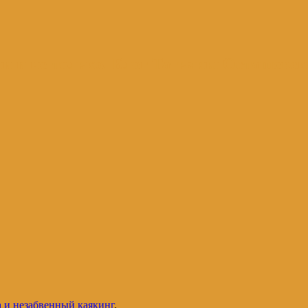
и и не только. Блог Татьяны Осташевс
 и незабвенный каякинг
.