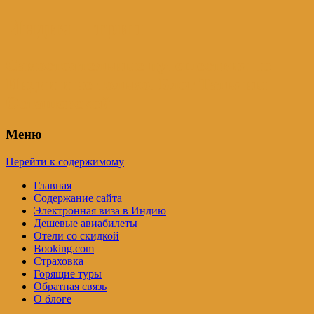
Индия – трип
Самостоятельные путешествия по
Индии и не только. Блог Татьяны
Осташевской
Меню
Перейти к содержимому
Главная
Содержание сайта
Электронная виза в Индию
Дешевые авиабилеты
Отели со скидкой
Booking.com
Страховка
Горящие туры
Обратная связь
О блоге