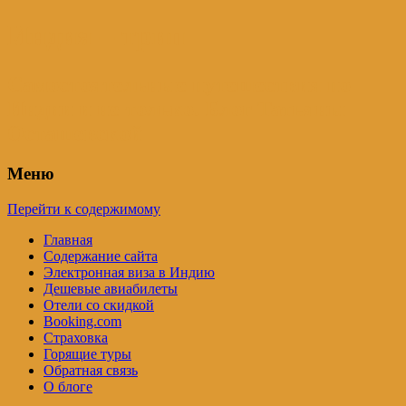
Индия – трип
Самостоятельные путешествия по
Индии и не только. Блог Татьяны
Осташевской
Меню
Перейти к содержимому
Главная
Содержание сайта
Электронная виза в Индию
Дешевые авиабилеты
Отели со скидкой
Booking.com
Страховка
Горящие туры
Обратная связь
О блоге