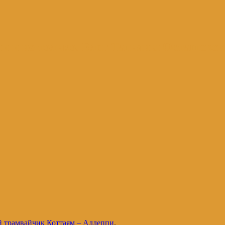
и и не только. Блог Татьяны Осташевс
й трамвайчик Коттаям – Аллеппи
.