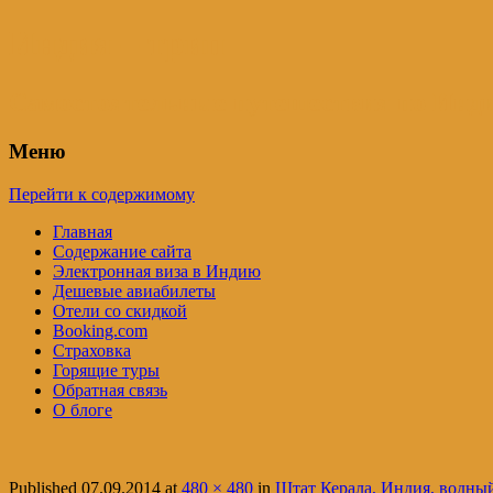
Индия – трип
Самостоятельные путешествия по Инди
Меню
Перейти к содержимому
Главная
Содержание сайта
Электронная виза в Индию
Дешевые авиабилеты
Отели со скидкой
Booking.com
Страховка
Горящие туры
Обратная связь
О блоге
Published
07.09.2014
at
480 × 480
in
Штат Керала, Индия, водны