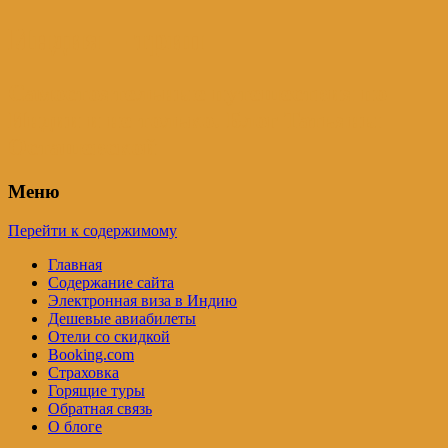
Индия – трип
Самостоятельные путешествия по
Индии и не только. Блог Татьяны
Осташевской
Меню
Перейти к содержимому
Главная
Содержание сайта
Электронная виза в Индию
Дешевые авиабилеты
Отели со скидкой
Booking.com
Страховка
Горящие туры
Обратная связь
О блоге