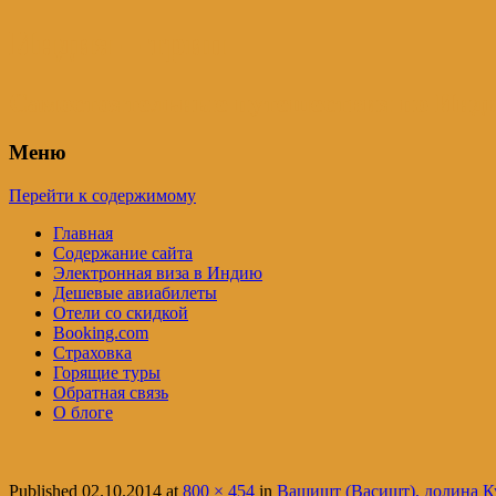
Индия – трип
Самостоятельные путешествия по Инди
Меню
Перейти к содержимому
Главная
Содержание сайта
Электронная виза в Индию
Дешевые авиабилеты
Отели со скидкой
Booking.com
Страховка
Горящие туры
Обратная связь
О блоге
Published
02.10.2014
at
800 × 454
in
Вашишт (Васишт), долина Ку