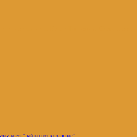
и и не только. Блог Татьяны Осташевс
ллу, квест “найти грот в водопаде”
.