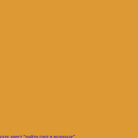
и и не только. Блог Татьяны Осташевс
ллу, квест “найти грот в водопаде”
.