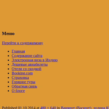
Индия – трип
Самостоятельные путешествия по Инди
Меню
Перейти к содержимому
Главная
Содержание сайта
Электронная виза в Индию
Дешевые авиабилеты
Отели со скидкой
Booking.com
Страховка
Горящие туры
Обратная связь
О блоге
Published
01.10.2014
at
480 × 640
in
Вашишт (Васишт), долина Ку