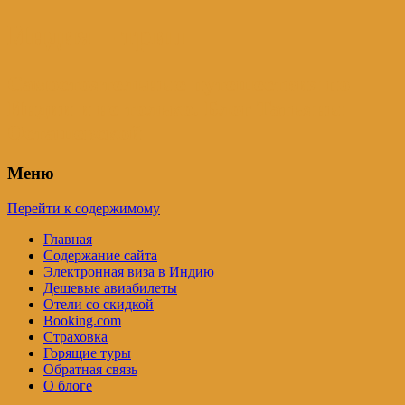
Индия – трип
Самостоятельные путешествия по
Индии и не только. Блог Татьяны
Осташевской
Меню
Перейти к содержимому
Главная
Содержание сайта
Электронная виза в Индию
Дешевые авиабилеты
Отели со скидкой
Booking.com
Страховка
Горящие туры
Обратная связь
О блоге