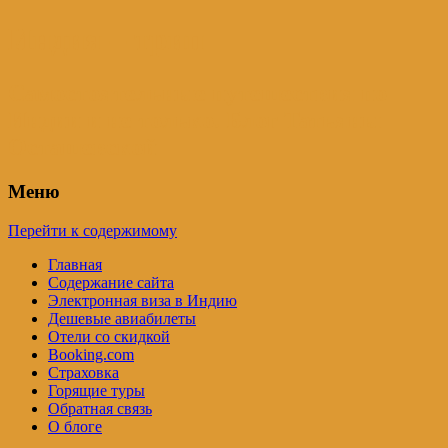
Индия – трип
Самостоятельные путешествия по
Индии и не только. Блог Татьяны
Осташевской
Меню
Перейти к содержимому
Главная
Содержание сайта
Электронная виза в Индию
Дешевые авиабилеты
Отели со скидкой
Booking.com
Страховка
Горящие туры
Обратная связь
О блоге