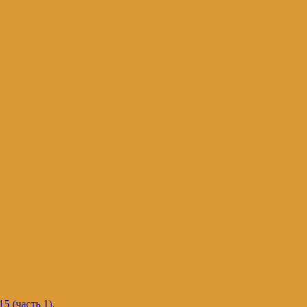
и и не только. Блог Татьяны Осташевс
5 (часть 1)
.