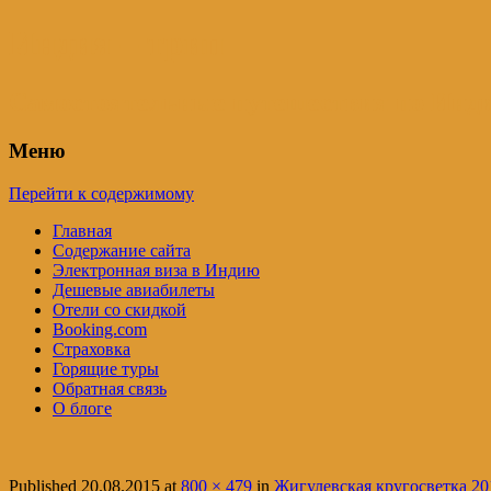
Индия – трип
Самостоятельные путешествия по Инди
Меню
Перейти к содержимому
Главная
Содержание сайта
Электронная виза в Индию
Дешевые авиабилеты
Отели со скидкой
Booking.com
Страховка
Горящие туры
Обратная связь
О блоге
Published
20.08.2015
at
800 × 479
in
Жигулевская кругосветка 201