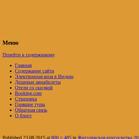
Индия – трип
Самостоятельные путешествия по Инди
Меню
Перейти к содержимому
Главная
Содержание сайта
Электронная виза в Индию
Дешевые авиабилеты
Отели со скидкой
Booking.com
Страховка
Горящие туры
Обратная связь
О блоге
Published
23.08.2015
at
800 × 485
in
Жигулевская кругосветка 201