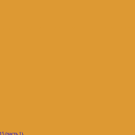
и и не только. Блог Татьяны Осташевс
5 (часть 1)
.