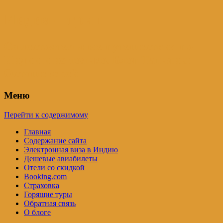
Индия – трип
Самостоятельные путешествия по
Индии и не только. Блог Татьяны
Осташевской
Меню
Перейти к содержимому
Главная
Содержание сайта
Электронная виза в Индию
Дешевые авиабилеты
Отели со скидкой
Booking.com
Страховка
Горящие туры
Обратная связь
О блоге