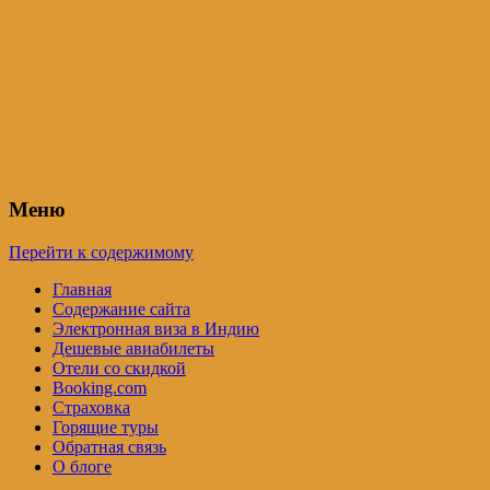
Индия – трип
Самостоятельные путешествия по
Индии и не только. Блог Татьяны
Осташевской
Меню
Перейти к содержимому
Главная
Содержание сайта
Электронная виза в Индию
Дешевые авиабилеты
Отели со скидкой
Booking.com
Страховка
Горящие туры
Обратная связь
О блоге