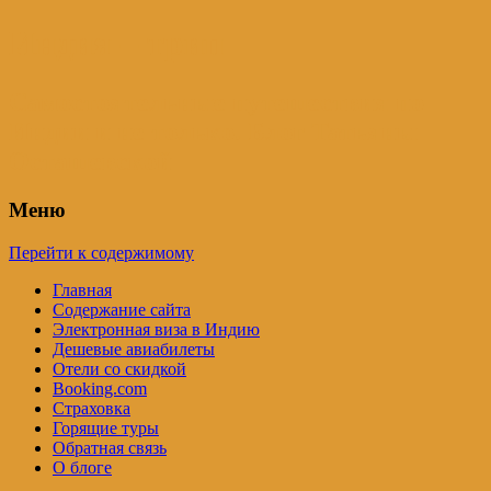
Индия – трип
Самостоятельные путешествия по
Индии и не только. Блог Татьяны
Осташевской
Меню
Перейти к содержимому
Главная
Содержание сайта
Электронная виза в Индию
Дешевые авиабилеты
Отели со скидкой
Booking.com
Страховка
Горящие туры
Обратная связь
О блоге