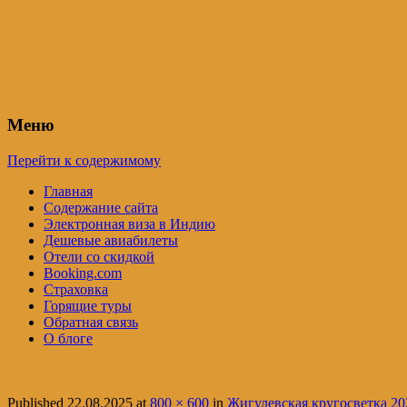
Индия – трип
Самостоятельные путешествия по Инди
Меню
Перейти к содержимому
Главная
Содержание сайта
Электронная виза в Индию
Дешевые авиабилеты
Отели со скидкой
Booking.com
Страховка
Горящие туры
Обратная связь
О блоге
Published
22.08.2025
at
800 × 600
in
Жигулевская кругосветка 20