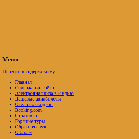
Индия – трип
Самостоятельные путешествия по
Индии и не только. Блог Татьяны
Осташевской
Меню
Перейти к содержимому
Главная
Содержание сайта
Электронная виза в Индию
Дешевые авиабилеты
Отели со скидкой
Booking.com
Страховка
Горящие туры
Обратная связь
О блоге