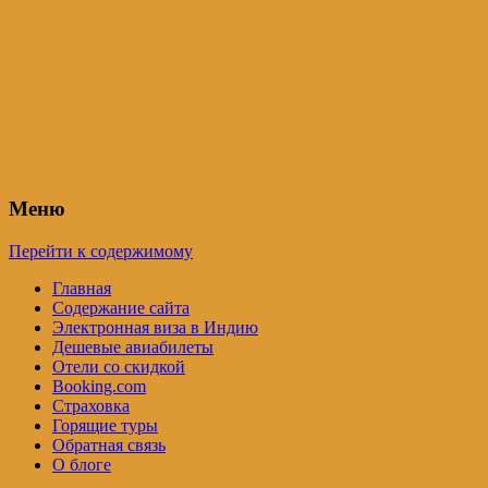
Индия – трип
Самостоятельные путешествия по
Индии и не только. Блог Татьяны
Осташевской
Меню
Перейти к содержимому
Главная
Содержание сайта
Электронная виза в Индию
Дешевые авиабилеты
Отели со скидкой
Booking.com
Страховка
Горящие туры
Обратная связь
О блоге