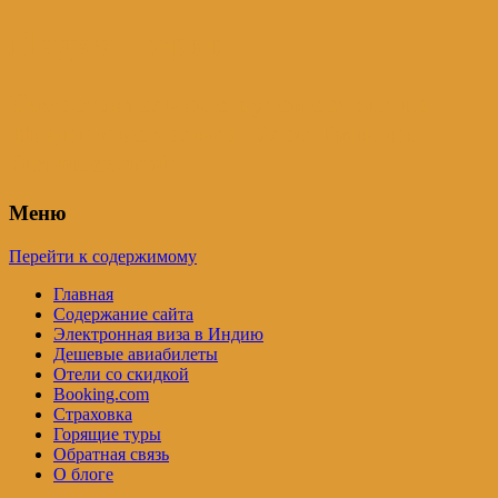
Индия – трип
Самостоятельные путешествия по
Индии и не только. Блог Татьяны
Осташевской
Меню
Перейти к содержимому
Главная
Содержание сайта
Электронная виза в Индию
Дешевые авиабилеты
Отели со скидкой
Booking.com
Страховка
Горящие туры
Обратная связь
О блоге