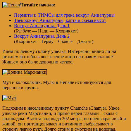
Читайте начало:
Пермиты и ТИМСы для трека вокруг Аннапурны
Трек вокруг Аннапурны, карта и схема высот
Вокруг Аннапурны. День 1
(Булбуле — Нади — Кхорикхет)
Вокруг Аннапурны. День 2
(Кхорикхет – Герму – Съянге – Джагат)
Идем по левому склону ущелья. Интересно, видно ли на
нижнем фото большое зеленое лицо на правом склоне?
Живьем оно было довольно четкое.
Мул и колокольчик. Мулы в Непале используются для
переноски грузов.
Подходим к населенному пункту Chamche (Chamje). Узкое
ущелье реки Марсианки, и прямо перед глазами – скала с
водопадом. Высота водопада 202 метра, он очень красивый и
живой, он пританцовывает и ритмично выбрасывает в
сторону левую руку. Долго стоим и смотрим на водопад.