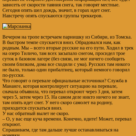
зависеть от скорости таяния снега, так говорят местные.
Сегодня опять шел дождь, значит, в горах идет снег.
Навстречу опять спускаются группы треккеров.
Вечером на тропе встречаем парнишку из Сибири, из Томска.
В быстром темпе спускается вниз. Обрадовался нам, как
родным. Мы – всего вторые русские на его пути. Ходил в трек
на озеро Тиличо, там всех засыпало снегом, просидел трое
суток в базовом лагере (без связи, не мог ничего сообщить
своим близким, дома все сходили с ума). Русских там никого
не было, только один прибалтиец, который немного говорил
по-русски.
Что говорят о перевале официальные источники? Служба в
Мананге, которая контролирует ситуацию на перевале,
сначала объявила, что перевал откроют через 3 дня, затем
через 5, затем через 15. На самом деле никто ничего не знает,
там опять идет снег. У него скоро самолет на родину,
приходится спускаться вниз.
У нас обратный вылет не скоро.
– О, у вас еще куча времени. Конечно, идите! Может, перевал
откроют.
Спрашиваем, где там дальше лучше останавливаться на
ночевки.