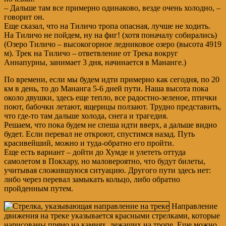
– Дальше там все примерно одинаково, везде очень холодно, –
говорит он.
Еще сказал, что на Тиличо тропа опасная, лучше не ходить.
На Тиличо не пойдем, ну на фиг! (хотя поначалу собирались)
(Озеро Тиличо – высокогорное ледниковое озеро (высота 4919
м). Трек на Тиличо – ответвление от Трека вокруг
Аннапурны, занимает 3 дня, начинается в Мананге.)
По времени, если мы будем идти примерно как сегодня, по 20
км в день, то до Мананга 5-6 дней пути. Наша высота пока
около двушки, здесь еще тепло, все радостно-зеленое, птички
поют, бабочки летают, ящерицы ползают. Трудно представить,
что где-то там дальше холода, снега и трагедия.
Решаем, что пока будем не спеша идти вверх, а дальше видно
будет. Если перевал не откроют, спустимся назад. Путь
красивейший, можно и туда-обратно его пройти.
Еще есть вариант – дойти до Хумде и улететь оттуда
самолетом в Покхару, но маловероятно, что будут билеты,
учитывая сложившуюся ситуацию. Другого пути здесь нет:
либо через перевал замыкать кольцо, либо обратно
пройденным путем.
Направление
движения на треке указывается красными стрелками, которые
нарисованы прямо на камнях, лежащих на тропе. Еще можно