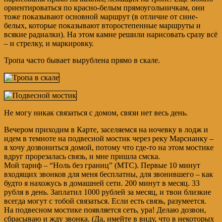
ориентироваться по красно-белым прямоугольничкам, они
тоже показывают основной маршрут (в отличие от сине-
белых, которые показывают второстепенные маршруты и
всякие радиалки). На этом камне решили нарисовать сразу всё
– и стрелку, и маркировку.
Тропа часто бывает вырублена прямо в скале.
Не могу никак связаться с домом, связи нет весь день.
Вечером приходим в Карте, заселяемся на ночевку в лодж и
идем в темноте на подвесной мостик через реку Марсианку –
я хочу дозвониться домой, потому что где-то на этом мостике
вдруг прорезалась связь, и мне пришла смска.
Мой тариф – “Ноль без границ” (МТС). Первые 10 минут
входящих звонков для меня бесплатны, для звонившего – как
будто я нахожусь в домашней сети. 200 минут в месяц. 33
рубля в день. Заплатил 1000 рублей за месяц, и твои близкие
всегда могут с тобой связаться. Если есть связь, разумеется.
На подвесном мостике появляется сеть, ура! Делаю дозвон,
сбрасываю и жду звонка. (Да, имейте в виду, что в некоторых