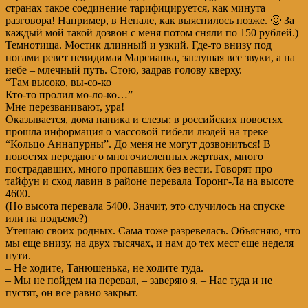
странах такое соединение тарифицируется, как минута
разговора! Например, в Непале, как выяснилось позже. 🙂 За
каждый мой такой дозвон с меня потом сняли по 150 рублей.)
Темнотища. Мостик длинный и узкий. Где-то внизу под
ногами ревет невидимая Марсианка, заглушая все звуки, а на
небе – млечный путь. Стою, задрав голову кверху.
“Там высоко, вы-со-ко
Кто-то пролил мо-ло-ко…”
Мне перезванивают, ура!
Оказывается, дома паника и слезы: в российских новостях
прошла информация о массовой гибели людей на треке
“Кольцо Аннапурны”. До меня не могут дозвониться! В
новостях передают о многочисленных жертвах, много
пострадавших, много пропавших без вести. Говорят про
тайфун и сход лавин в районе перевала Торонг-Ла на высоте
4600.
(Но высота перевала 5400. Значит, это случилось на спуске
или на подъеме?)
Утешаю своих родных. Сама тоже разревелась. Объясняю, что
мы еще внизу, на двух тысячах, и нам до тех мест еще неделя
пути.
– Не ходите, Танюшенька, не ходите туда.
– Мы не пойдем на перевал, – заверяю я. – Нас туда и не
пустят, он все равно закрыт.