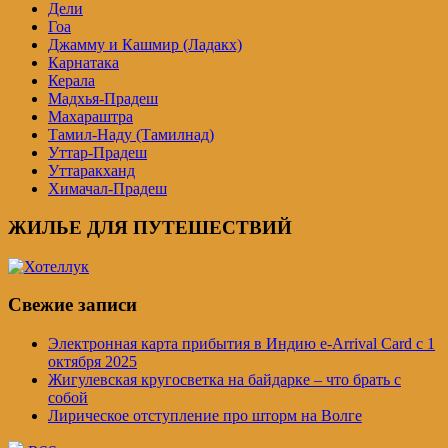
Дели
Гоа
Джамму и Кашмир (Ладакх)
Карнатака
Керала
Мадхья-Прадеш
Махараштра
Тамил-Наду (Тамилнад)
Уттар-Прадеш
Уттаракханд
Химачал-Прадеш
ЖИЛЬЕ ДЛЯ ПУТЕШЕСТВИЙ
Свежие записи
Электронная карта прибытия в Индию e-Arrival Card с 1
октября 2025
Жигулевская кругосветка на байдарке – что брать с
собой
Лирическое отступление про шторм на Волге