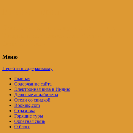
Индия – трип
Самостоятельные путешествия по
Индии и не только. Блог Татьяны
Осташевской
Меню
Перейти к содержимому
Главная
Содержание сайта
Электронная виза в Индию
Дешевые авиабилеты
Отели со скидкой
Booking.com
Страховка
Горящие туры
Обратная связь
О блоге