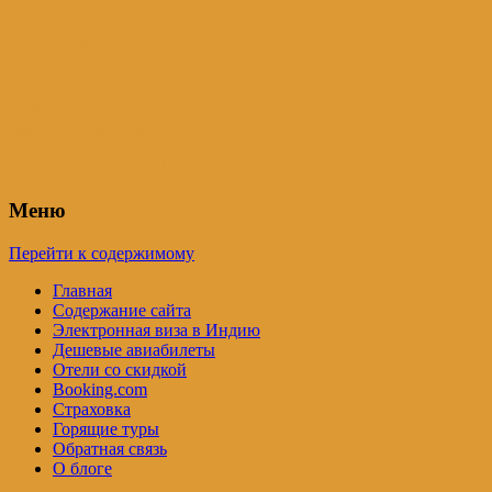
Индия – трип
Самостоятельные путешествия по
Индии и не только. Блог Татьяны
Осташевской
Меню
Перейти к содержимому
Главная
Содержание сайта
Электронная виза в Индию
Дешевые авиабилеты
Отели со скидкой
Booking.com
Страховка
Горящие туры
Обратная связь
О блоге