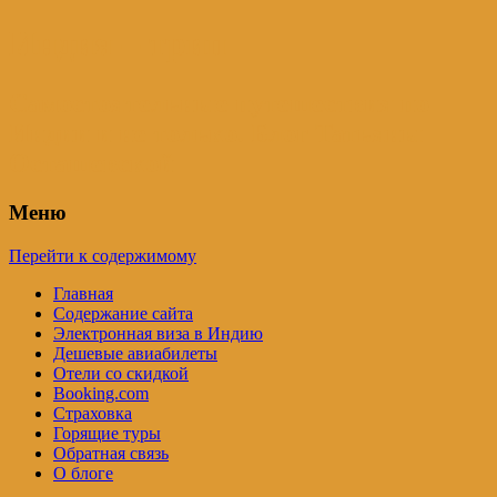
Индия – трип
Самостоятельные путешествия по
Индии и не только. Блог Татьяны
Осташевской
Меню
Перейти к содержимому
Главная
Содержание сайта
Электронная виза в Индию
Дешевые авиабилеты
Отели со скидкой
Booking.com
Страховка
Горящие туры
Обратная связь
О блоге