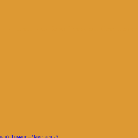
и и не только. Блог Татьяны Осташевс
ал), Тиманг – Чаме, день 5
.