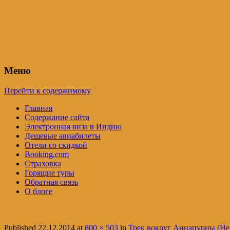
Индия – трип
Самостоятельные путешествия по Инди
Меню
Перейти к содержимому
Главная
Содержание сайта
Электронная виза в Индию
Дешевые авиабилеты
Отели со скидкой
Booking.com
Страховка
Горящие туры
Обратная связь
О блоге
Published
22.12.2014
at
800 × 503
in
Трек вокруг Аннапурны (Неп