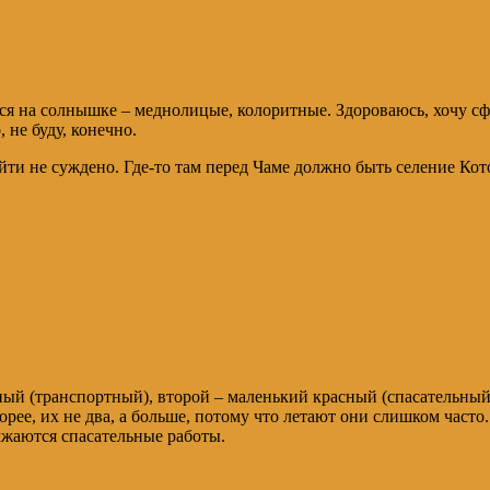
тся на солнышке – меднолицые, колоритные. Здороваюсь, хочу с
 не буду, конечно.
йти не суждено. Где-то там перед Чаме должно быть селение Кот
ый (транспортный), второй – маленький красный (спасательный)
орее, их не два, а больше, потому что летают они слишком част
олжаются спасательные работы.