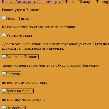
Вокруг Аннапурны. День четвертый
(Karte – Dharapani–Timang
Раннее утро в Тиманге
Козочек-овечек по утрам гонят на пастбище
Дорога очень приятная, без резких спусков-подъемов. Идти по н
корни, и ты перестаешь его замечать.
Тропинка ведет мимо чортенов с буддистскими флажками,..
по песчаному склону горы,..
по мостику через речку…