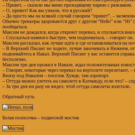
– Привет, – сказали мы мимо проходящему парню с рюкзаком.
– О, привет! Как вы узнали, что я русский?
– Да просто мы на всякий случай говорим “привет”, – засмеяли
Обычно треккеры здороваются друг с другом “Hello” или “Hi” 
пообщаться.
Максим не дождался, когда откроют перевал, и спускается вниз
– Спускаться намного быстрее, чем подниматься, – говорит он.
Максим рассказал, как лучше идти и где останавливаться на но
– В Верхний Писанг не ходите, лучше заночевать в Нижнем, отт
поднимайтесь в Навал. Верхний Писанг у вас останется справ
бесполезно.
Максим три дня прожил в Навале, ждал положительных новосте
– Говорят, некоторые через перевал на вертолете перелетают, – 
Внизу под Навалем – поселок Хумде, там аэропорт.
– Оттуда можно улететь на самолете в Катманду, если что? – с
– За три дня ни разу не видел, чтоб оттуда самолеты взлетали.
Обратный путь
Белая полосочка – подвесной мостик