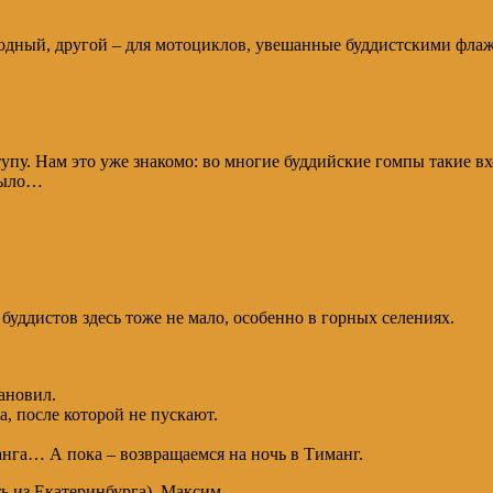
ходный, другой – для мотоциклов, увешанные буддистскими фла
тупу. Нам это уже знакомо: во многие буддийские гомпы такие вх
 было…
уддистов здесь тоже не мало, особенно в горных селениях.
тановил.
а, после которой не пускают.
анга… А пока – возвращаемся на ночь в Тиманг.
ь из Екатеринбурга), Максим.