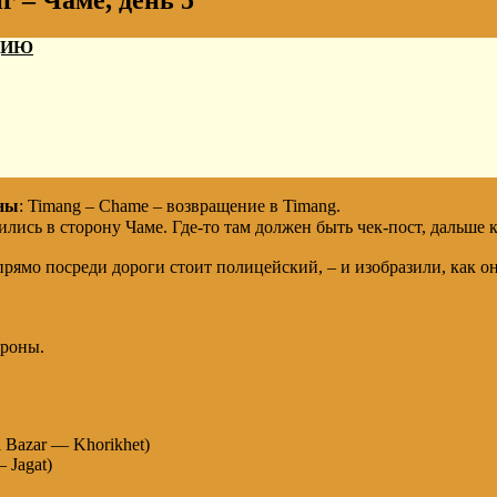
 – Чаме, день 5
ДИЮ
рны
: Timang – Chame – возвращение в Timang.
ились в сторону Чаме. Где-то там должен быть чек-пост, дальше 
 прямо посреди дороги стоит полицейский, – и изобразили, как о
ороны.
i Bazar — Khorikhet)
 Jagat)