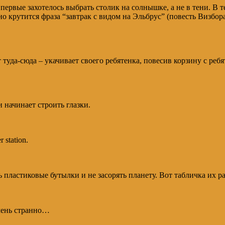
первые захотелось выбрать столик на солнышке, а не в тени. В т
о крутится фраза “завтрак с видом на Эльбрус” (повесть Визбора
уда-сюда – укачивает своего ребятенка, повесив корзину с ребят
 начинает строить глазки.
 station.
 пластиковые бутылки и не засорять планету. Вот табличка их р
Очень странно…