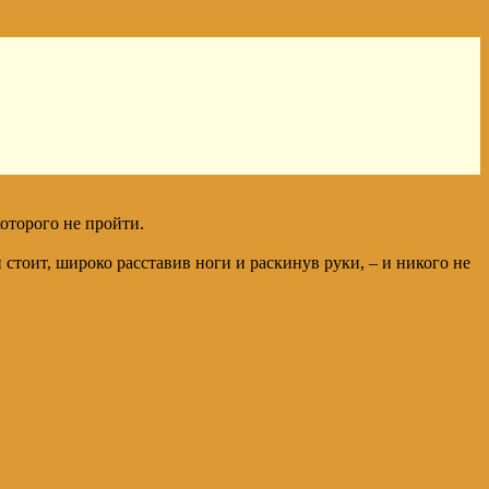
которого не пройти.
н стоит, широко расставив ноги и раскинув руки, – и никого не