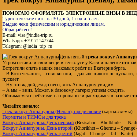
Трек вокруг Аннапурны (Непал), Тиманг
ПОМОГАЮ ОФОРМЛЯТЬ ЭЛЕКТРОННЫЕ ВИЗЫ В ИН
Туристические визы на 30 дней, 1 год и 5 лет.
Выдаю чеки физическим и юридическим лицам.
Обращайтесь!
E-mail: visa@india-trip.ru
Whatsapp: +79171147744
Telegram: @india_trip_ru
День пятый
трека вокруг Аннапу
Утром оставили свои вещи в гестхаусе у Каси и налегке отправ
Встретили опять наших знакомых ребят из Екатеринбурга.
– В Кото чек-пост, – говорят они, – дальше никого не пускают,
пускает.
– Ну что ж, дойдем до него, хоть Аннапурну увидим.
– А мы – вниз. Может, к базовому лагерю успеем сходить.
Обнимаемся с ребятами на прощанье и расходимся в разные ст
Читайте начало:
Трек вокруг Аннапурны (Непал), предисловие
(карты-схемы)
Пермиты и ТИМСы для трека
Вокруг Аннапурны. День первый
(Besisahar – Bhulbhule — Nad
Вокруг Аннапурны. День второй
(Khorikhet – Ghermu – Syange –
Вокруг Аннапурны. День третий
(Jagat – Chamje – Tal – Karte)