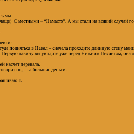
сь мы.
(чаще). С местными – “Намастэ”. А мы стали на всякий случай г
.
чевки:
уда подняться в Навал – сначала проходите длинную стену мани,
а. Первую лавину вы увидите уже перед Нижним Писангом, она л
й насчет перевала.
говорит он, – за большие деньги.
прашиваю я.