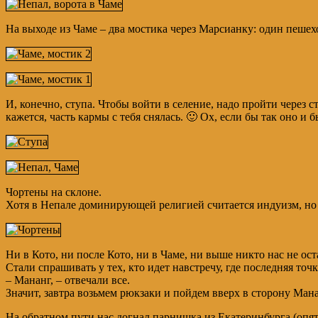
На выходе из Чаме – два мостика через Марсианку: один пеше
И, конечно, ступа. Чтобы войти в селение, надо пройти через с
кажется, часть кармы с тебя снялась. 🙂 Ох, если бы так оно и
Чортены на склоне.
Хотя в Непале доминирующей религией считается индуизм, но б
Ни в Кото, ни после Кото, ни в Чаме, ни выше никто нас не ос
Стали спрашивать у тех, кто идет навстречу, где последняя точк
– Мананг, – отвечали все.
Значит, завтра возьмем рюкзаки и пойдем вверх в сторону Ман
На обратном пути нас догнал парнишка из Екатеринбурга (опят