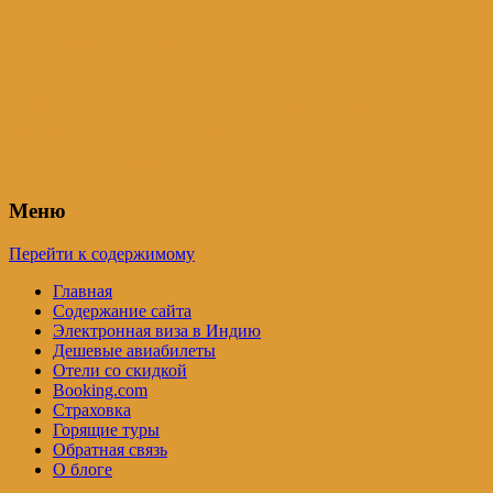
Индия – трип
Самостоятельные путешествия по
Индии и не только. Блог Татьяны
Осташевской
Меню
Перейти к содержимому
Главная
Содержание сайта
Электронная виза в Индию
Дешевые авиабилеты
Отели со скидкой
Booking.com
Страховка
Горящие туры
Обратная связь
О блоге