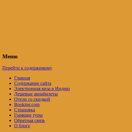
Индия – трип
Самостоятельные путешествия по
Индии и не только. Блог Татьяны
Осташевской
Меню
Перейти к содержимому
Главная
Содержание сайта
Электронная виза в Индию
Дешевые авиабилеты
Отели со скидкой
Booking.com
Страховка
Горящие туры
Обратная связь
О блоге