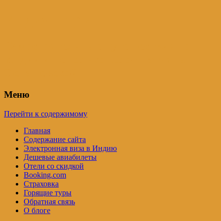
Индия – трип
Самостоятельные путешествия по
Индии и не только. Блог Татьяны
Осташевской
Меню
Перейти к содержимому
Главная
Содержание сайта
Электронная виза в Индию
Дешевые авиабилеты
Отели со скидкой
Booking.com
Страховка
Горящие туры
Обратная связь
О блоге