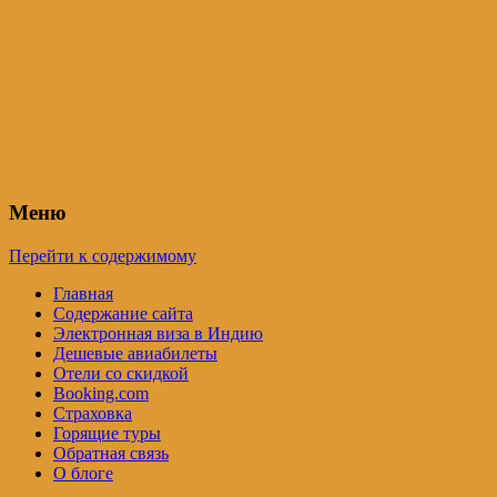
Индия – трип
Самостоятельные путешествия по
Индии и не только. Блог Татьяны
Осташевской
Меню
Перейти к содержимому
Главная
Содержание сайта
Электронная виза в Индию
Дешевые авиабилеты
Отели со скидкой
Booking.com
Страховка
Горящие туры
Обратная связь
О блоге