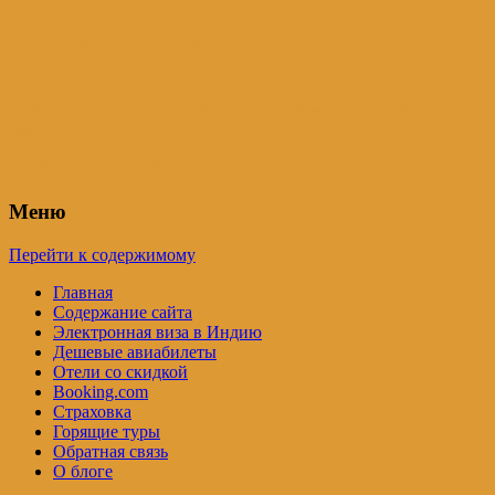
Индия – трип
Самостоятельные путешествия по
Индии и не только. Блог Татьяны
Осташевской
Меню
Перейти к содержимому
Главная
Содержание сайта
Электронная виза в Индию
Дешевые авиабилеты
Отели со скидкой
Booking.com
Страховка
Горящие туры
Обратная связь
О блоге