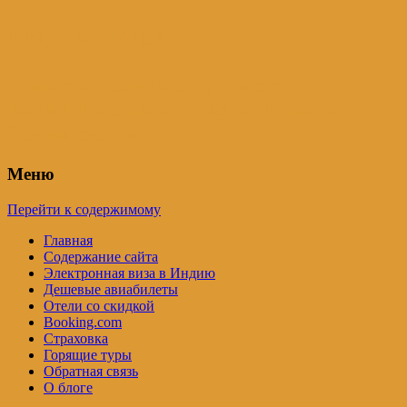
Индия – трип
Самостоятельные путешествия по
Индии и не только. Блог Татьяны
Осташевской
Меню
Перейти к содержимому
Главная
Содержание сайта
Электронная виза в Индию
Дешевые авиабилеты
Отели со скидкой
Booking.com
Страховка
Горящие туры
Обратная связь
О блоге