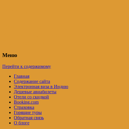
Индия – трип
Самостоятельные путешествия по
Индии и не только. Блог Татьяны
Осташевской
Меню
Перейти к содержимому
Главная
Содержание сайта
Электронная виза в Индию
Дешевые авиабилеты
Отели со скидкой
Booking.com
Страховка
Горящие туры
Обратная связь
О блоге