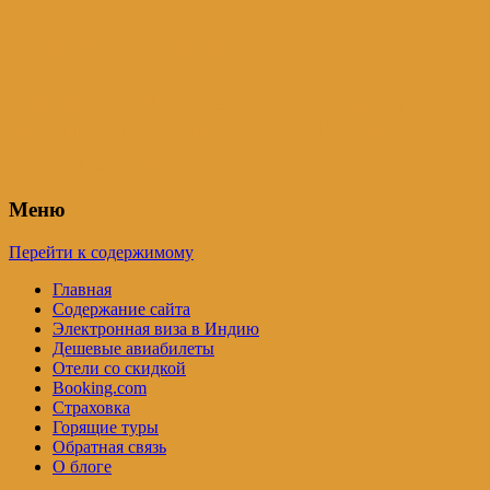
Индия – трип
Самостоятельные путешествия по
Индии и не только. Блог Татьяны
Осташевской
Меню
Перейти к содержимому
Главная
Содержание сайта
Электронная виза в Индию
Дешевые авиабилеты
Отели со скидкой
Booking.com
Страховка
Горящие туры
Обратная связь
О блоге