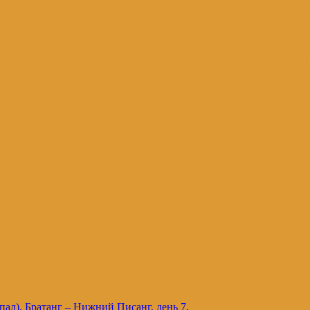
и и не только. Блог Татьяны Осташевс
ал), Братанг – Нижний Писанг, день 7
.