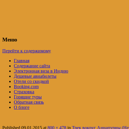
Индия – трип
Самостоятельные путешествия по Инди
Меню
Перейти к содержимому
Главная
Содержание сайта
Электронная виза в Индию
Дешевые авиабилеты
Отели со скидкой
Booking.com
Страховка
Горящие туры
Обратная связь
О блоге
Published
09.01.2015
at
800 × 478
in
Трек вокруг Аннапурны (Неп