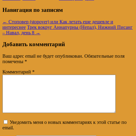
Навигация по записям
←
Стоповер (stopover) или Как летать еще дешевле и
интереснее
Трек вокруг Аннапурны (Непал), Нижний Писанг
– Навал, день 8
→
Добавить комментарий
Ваш адрес email не будет опубликован.
Обязательные поля
помечены
*
Комментарий
*
Уведомить меня о новых комментариях к этой статье по
email.