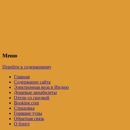
Индия – трип
Самостоятельные путешествия по
Индии и не только. Блог Татьяны
Осташевской
Меню
Перейти к содержимому
Главная
Содержание сайта
Электронная виза в Индию
Дешевые авиабилеты
Отели со скидкой
Booking.com
Страховка
Горящие туры
Обратная связь
О блоге