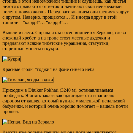
стоишь в этой невозможной тишине и слушаешь, как листья
нехотя отрываются от веток и начинают свой неизбежный
полет в новую жизнь. Перед расставанием они шепчутся друг
с другом. Наверно, прощаются… И иногда вдруг в этой
тишине – “каррр!”… “каррр!”…
Вышли из леса. Справа из-за сосен виднеется Зеркало, слева –
снежный хребет, а на тропе стоят местные дядечки и
предлагают всякие тибетские украшения, статуэтки,
старинные монеты и кукри.
Красные ягоды “годжи” на фоне синего неба.
Приходим в Dhukur Pokhari (3240 м), останавливаемся
пообедать. Я опять заказываю джинджер-ти и запиваю
сиропом от кашля, который купила у маленькой непальской
бабулечки, и который очень хорошо помогает – кашель почти
прошел.
Высота уже больше трешки, но она пока не чувствуется –