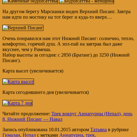
На другом берегу Марсианки виден Верхний Писанг. Завтра
нам идти по мостику на тот берег и куда-то вверх…
Очень понравился нам этот Нижний Писанг: солнечно, тепло,
комфортно, горячий душ. А эпл-пай на завтрак был даже
вкуснее, чем у Рамеша.
Набор высоты за сегодня: с 2850 (Братанг) до 3250 (Нижний
Писанг).
Карта высот (увеличивается)
Карта сегодняшнего дня (увеличивается)
Читайте продолжение:
Трек вокруг Аннапурны (Непал), день
8, Нижний Писанг — Навал
Запись опубликована
10.01.2015
автором
Татьяна
в рубрике
Гималаи
,
Непал
с метками
Аннапурна
,
трек
.