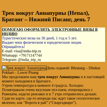
Трек вокруг Аннапурны (Непал),
Братанг – Нижний Писанг, день 7
ПОМОГАЮ ОФОРМЛЯТЬ ЭЛЕКТРОННЫЕ ВИЗЫ В
ИНДИЮ
Туристические визы на 30 дней, 1 год и 5 лет.
Выдаю чеки физическим и юридическим лицам.
Обращайтесь!
E-mail: visa@india-trip.ru
Whatsapp: +79171147744
Telegram: @india_trip_ru
День седьмой: Bhratang – Dhukur
Pokhari – Lower Pisang
Мы продолжаем наш
трек вокруг Аннапурны
и в настоящий
момент находимся в Братанге.
Утром температура в комнате 4 градуса. Холодно.
Позавтракали очень вкусным эпл-паем, попрощались с
Рамешем, надели рюкзаки и в 7 утра отправились дальше.
Судя по карте, где-то впереди нас ждет такое геологическое
явление, как “Ворота в рай” (“Сваргадвари”).