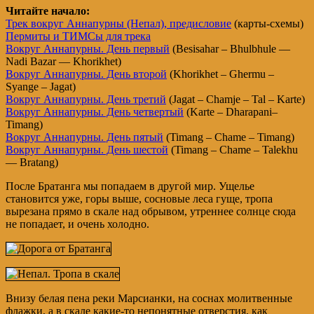
Читайте начало:
Трек вокруг Аннапурны (Непал), предисловие
(карты-схемы)
Пермиты и ТИМСы для трека
Вокруг Аннапурны. День первый
(Besisahar – Bhulbhule —
Nadi Bazar — Khorikhet)
Вокруг Аннапурны. День второй
(Khorikhet – Ghermu –
Syange – Jagat)
Вокруг Аннапурны. День третий
(Jagat – Chamje – Tal – Karte)
Вокруг Аннапурны. День четвертый
(Karte – Dharapani–
Timang)
Вокруг Аннапурны. День пятый
(Timang – Chame – Timang)
Вокруг Аннапурны. День шестой
(Timang – Chame – Talekhu
— Bratang)
После Братанга мы попадаем в другой мир. Ущелье
становится уже, горы выше, сосновые леса гуще, тропа
вырезана прямо в скале над обрывом, утреннее солнце сюда
не попадает, и очень холодно.
Внизу белая пена реки Марсианки, на соснах молитвенные
флажки, а в скале какие-то непонятные отверстия, как