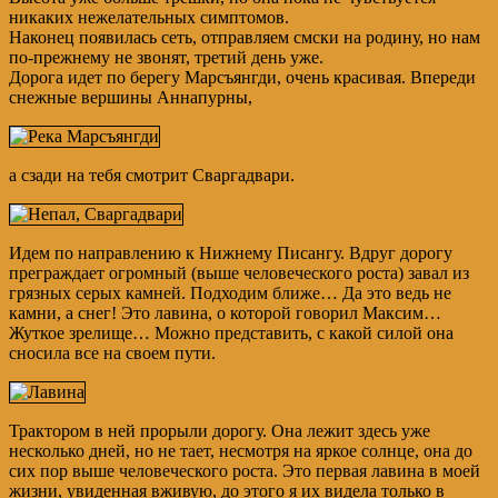
никаких нежелательных симптомов.
Наконец появилась сеть, отправляем смски на родину, но нам
по-прежнему не звонят, третий день уже.
Дорога идет по берегу Марсъянгди, очень красивая. Впереди
снежные вершины Аннапурны,
а сзади на тебя смотрит Сваргадвари.
Идем по направлению к Нижнему Писангу. Вдруг дорогу
преграждает огромный (выше человеческого роста) завал из
грязных серых камней. Подходим ближе… Да это ведь не
камни, а снег! Это лавина, о которой говорил Максим…
Жуткое зрелище… Можно представить, с какой силой она
сносила все на своем пути.
Трактором в ней прорыли дорогу. Она лежит здесь уже
несколько дней, но не тает, несмотря на яркое солнце, она до
сих пор выше человеческого роста. Это первая лавина в моей
жизни, увиденная вживую, до этого я их видела только в