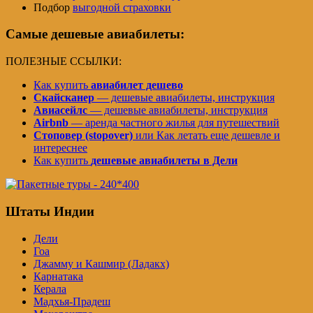
Подбор
выгодной страховки
Самые дешевые авиабилеты:
ПОЛЕЗНЫЕ ССЫЛКИ:
Как купить
авиабилет дешево
Скайсканер
— дешевые авиабилеты, инструкция
Авиасейлс
— дешевые авиабилеты, инструкция
Airbnb
— аренда частного жилья для путешествий
Стоповер (stopover)
или Как летать еще дешевле и
интереснее
Как купить
дешевые авиабилеты в Дели
Штаты Индии
Дели
Гоа
Джамму и Кашмир (Ладакх)
Карнатака
Керала
Мадхья-Прадеш