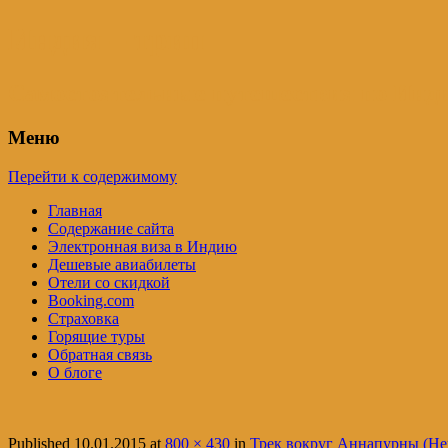
Индия – трип
Самостоятельные путешествия по Инди
Меню
Перейти к содержимому
Главная
Содержание сайта
Электронная виза в Индию
Дешевые авиабилеты
Отели со скидкой
Booking.com
Страховка
Горящие туры
Обратная связь
О блоге
Published
10.01.2015
at
800 × 430
in
Трек вокруг Аннапурны (Неп