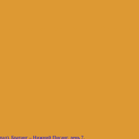
и и не только. Блог Татьяны Осташевс
ал), Братанг – Нижний Писанг, день 7
.