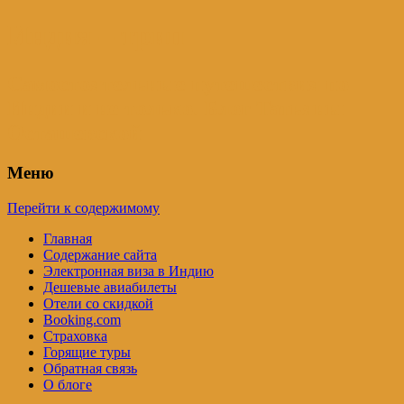
Индия – трип
Самостоятельные путешествия по
Индии и не только. Блог Татьяны
Осташевской
Меню
Перейти к содержимому
Главная
Содержание сайта
Электронная виза в Индию
Дешевые авиабилеты
Отели со скидкой
Booking.com
Страховка
Горящие туры
Обратная связь
О блоге