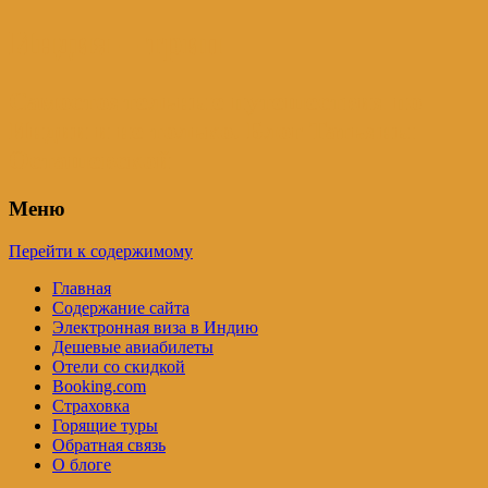
Индия – трип
Самостоятельные путешествия по
Индии и не только. Блог Татьяны
Осташевской
Меню
Перейти к содержимому
Главная
Содержание сайта
Электронная виза в Индию
Дешевые авиабилеты
Отели со скидкой
Booking.com
Страховка
Горящие туры
Обратная связь
О блоге