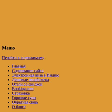
Индия – трип
Самостоятельные путешествия по
Индии и не только. Блог Татьяны
Осташевской
Меню
Перейти к содержимому
Главная
Содержание сайта
Электронная виза в Индию
Дешевые авиабилеты
Отели со скидкой
Booking.com
Страховка
Горящие туры
Обратная связь
О блоге