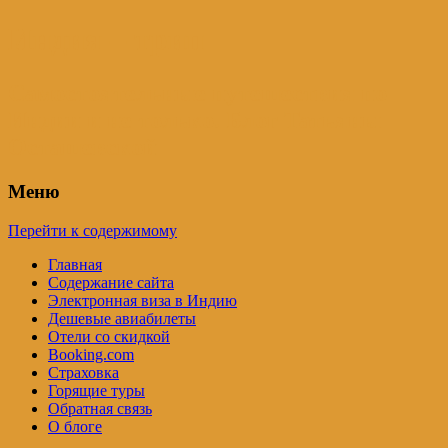
Индия – трип
Самостоятельные путешествия по
Индии и не только. Блог Татьяны
Осташевской
Меню
Перейти к содержимому
Главная
Содержание сайта
Электронная виза в Индию
Дешевые авиабилеты
Отели со скидкой
Booking.com
Страховка
Горящие туры
Обратная связь
О блоге