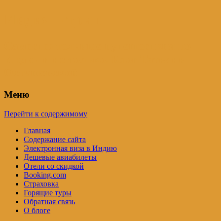
Индия – трип
Самостоятельные путешествия по
Индии и не только. Блог Татьяны
Осташевской
Меню
Перейти к содержимому
Главная
Содержание сайта
Электронная виза в Индию
Дешевые авиабилеты
Отели со скидкой
Booking.com
Страховка
Горящие туры
Обратная связь
О блоге