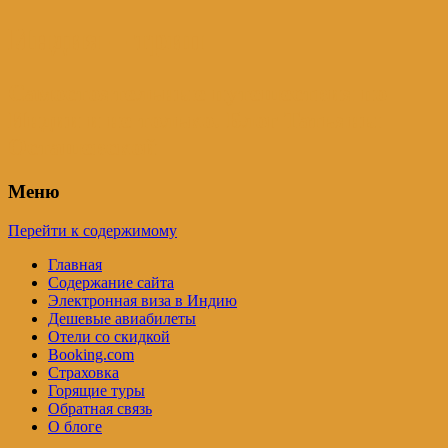
Индия – трип
Самостоятельные путешествия по
Индии и не только. Блог Татьяны
Осташевской
Меню
Перейти к содержимому
Главная
Содержание сайта
Электронная виза в Индию
Дешевые авиабилеты
Отели со скидкой
Booking.com
Страховка
Горящие туры
Обратная связь
О блоге