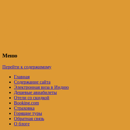
Индия – трип
Самостоятельные путешествия по
Индии и не только. Блог Татьяны
Осташевской
Меню
Перейти к содержимому
Главная
Содержание сайта
Электронная виза в Индию
Дешевые авиабилеты
Отели со скидкой
Booking.com
Страховка
Горящие туры
Обратная связь
О блоге