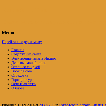
Индия – трип
Самостоятельные путешествия по Инди
Меню
Перейти к содержимому
Главная
Содержание сайта
Электронная виза в Индию
Дешевые авиабилеты
Отели со скидкой
Booking.com
Страховка
Горящие туры
Обратная связь
О блоге
Published
16.09.2014
at
203 × 203
in
Бэквотерс в Керале, Индия, 