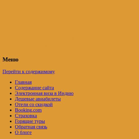
Индия – трип
Самостоятельные путешествия по
Индии и не только. Блог Татьяны
Осташевской
Меню
Перейти к содержимому
Главная
Содержание сайта
Электронная виза в Индию
Дешевые авиабилеты
Отели со скидкой
Booking.com
Страховка
Горящие туры
Обратная связь
О блоге