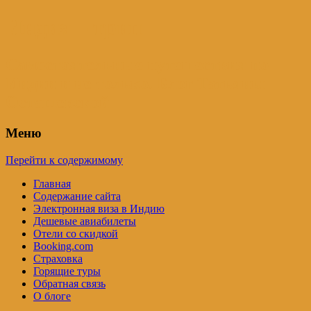
Индия – трип
Самостоятельные путешествия по
Индии и не только. Блог Татьяны
Осташевской
Меню
Перейти к содержимому
Главная
Содержание сайта
Электронная виза в Индию
Дешевые авиабилеты
Отели со скидкой
Booking.com
Страховка
Горящие туры
Обратная связь
О блоге