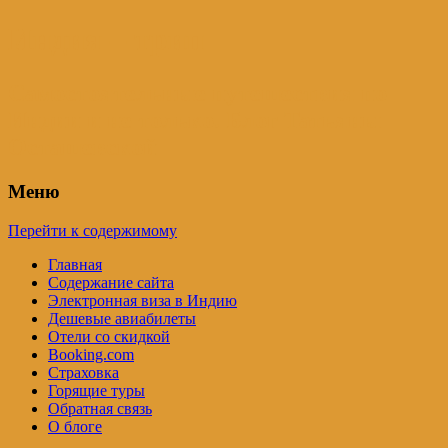
Индия – трип
Самостоятельные путешествия по
Индии и не только. Блог Татьяны
Осташевской
Меню
Перейти к содержимому
Главная
Содержание сайта
Электронная виза в Индию
Дешевые авиабилеты
Отели со скидкой
Booking.com
Страховка
Горящие туры
Обратная связь
О блоге