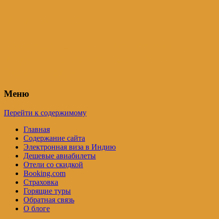
Индия – трип
Самостоятельные путешествия по
Индии и не только. Блог Татьяны
Осташевской
Меню
Перейти к содержимому
Главная
Содержание сайта
Электронная виза в Индию
Дешевые авиабилеты
Отели со скидкой
Booking.com
Страховка
Горящие туры
Обратная связь
О блоге