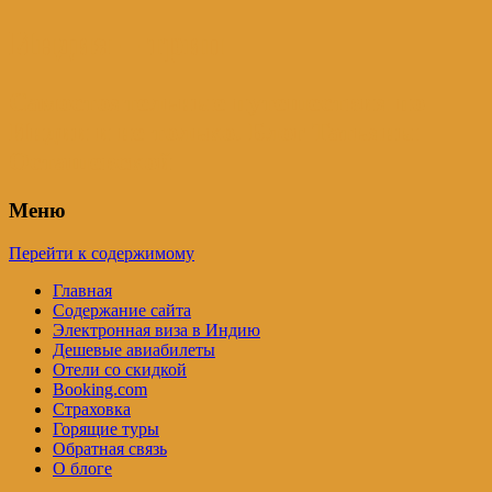
Индия – трип
Самостоятельные путешествия по
Индии и не только. Блог Татьяны
Осташевской
Меню
Перейти к содержимому
Главная
Содержание сайта
Электронная виза в Индию
Дешевые авиабилеты
Отели со скидкой
Booking.com
Страховка
Горящие туры
Обратная связь
О блоге